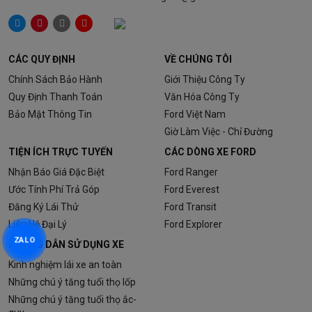
CÁC QUY ĐỊNH
VỀ CHÚNG TÔI
Chính Sách Bảo Hành
Giới Thiệu Công Ty
Quy Định Thanh Toán
Văn Hóa Công Ty
Bảo Mật Thông Tin
Ford Việt Nam
Giờ Làm Việc - Chỉ Đường
TIỆN ÍCH TRỰC TUYẾN
CÁC DÒNG XE FORD
Nhận Báo Giá Đặc Biệt
Ford Ranger
Ước Tính Phí Trả Góp
Ford Everest
Đăng Ký Lái Thử
Ford Transit
Liên Hệ Đại Lý
Ford Explorer
ZALO
HƯỚNG DẪN SỬ DỤNG XE
Kinh nghiệm lái xe an toàn
Những chú ý tăng tuổi thọ lốp
Những chú ý tăng tuổi thọ ắc-