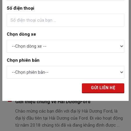
Đăng ngày: 14/06/2024 12:42:19
Giới thiệu
Số điện thoại
Văn hóa công ty
Chào mừng quý khách hàng đến với Website chính thức
của Hải Dương Ford, là đại lý đầu tiên của Ford Việt
Chọn dòng xe
Nam. Đi vào hoạt động từ năm 2018, chúng tôi luôn nỗ
lực mang ...
Chọn phiên bản
Đăng ngày: 14/06/2024 04:31:29
Giới thiệu
Giới thiệu chung về Hải DươngFord
Chào mừng các bạn đến với đại lý Hải Dương Ford, là
đại lý đầu tiên tại Hải Dương của Ford. Đi vào hoạt động
từ năm 2018 chúng tôi đã và đang khẳng định được ...