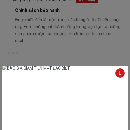
Đăng ngày: 12/06/2024 16:24:33
Giới thiệu
Chính sách bảo hành
Được biết đến là một trong các hãng ô tô nổi tiếng hiện
nay, Ford không chỉ thành công trong việc tạo ra những
sản phẩm được ưa chuộng, mà hơn cả đó là chính
sách...
Đăng ngày: 12/06/2024 15:07:56
Giới thiệu
Thư cảm ơn
Lời đầu tiên, thay mặt Ban lãnh đạo công ty cho phép
tôi gửi đến Quý vị lời chúc sức khỏe và lời chào trân
trọng nhất.