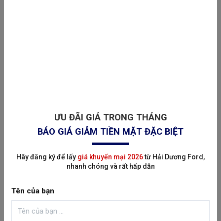
Đăng ngày: 09/06/2024 17:03:57
Giới thiệu
Lịch sử của Ford Việt Nam
Được thành lập năm 1995, Ford Việt Nam là công ty
ƯU ĐÃI GIÁ TRONG THÁNG
liên doanh giữa Tập đoàn Ford Motor có trụ sở ở
BÁO GIÁ GIẢM TIỀN MẶT ĐẶC BIỆT
Michigan, Hoa Kỳ (75%) và Công ty Diesel Sông Công
(25%) với tổng vốn đầu tư ...
Hãy đăng ký để lấy
giá khuyến mại 2026
từ Hải Dương Ford,
nhanh chóng và rất hấp dẫn
Tên của bạn